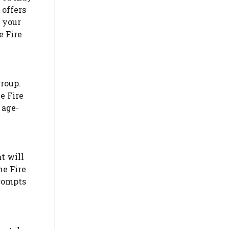
 offers
r your
e Fire
group.
e Fire
 age-
at will
he Fire
prompts