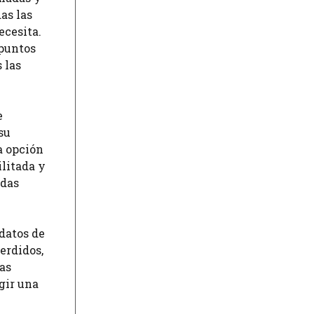
as las
ecesita.
 puntos
 las
e
su
la opción
ilitada y
adas
datos de
erdidos,
nas
egir una