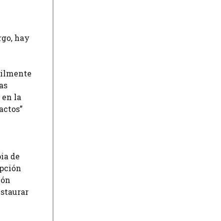
rgo, hay
cilmente
as
 en la
actos”
pia de
opción
ión
estaurar