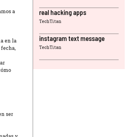
amos a
real hacking apps
TechTitan
instagram text message
a en la
TechTitan
 fecha,
ar
 cómo
en ser
amadas y