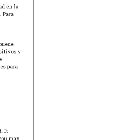
ad en la
. Para
 puede
sitivos y
e
es para
. It
 you may