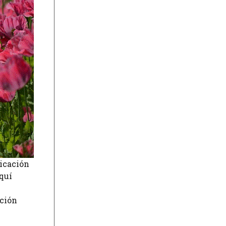
licación
Aquí
pción